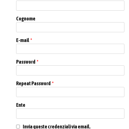
Cognome
E-mail
*
Password
*
Repeat Password
*
Ente
Invia queste credenziali via email.