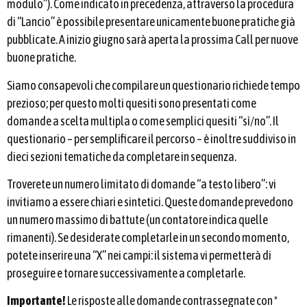
modulo”). Come indicato in precedenza, attraverso la procedura
di “Lancio” è possibile presentare unicamente buone pratiche già
pubblicate. A inizio giugno sarà aperta la prossima Call per nuove
buone pratiche.
Siamo consapevoli che compilare un questionario richiede tempo
prezioso; per questo molti quesiti sono presentati come
domande a scelta multipla o come semplici quesiti “sì/no”. Il
questionario – per semplificare il percorso – è inoltre suddiviso in
dieci sezioni tematiche da completare in sequenza.
Troverete un numero limitato di domande “a testo libero”: vi
invitiamo a essere chiari e sintetici. Queste domande prevedono
un numero massimo di battute (un contatore indica quelle
rimanenti). Se desiderate completarle in un secondo momento,
potete inserire una “X” nei campi: il sistema vi permetterà di
proseguire e tornare successivamente a completarle.
Importante!
Le risposte alle domande contrassegnate con *