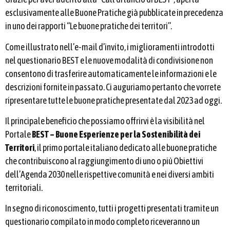
esclusivamente alle Buone Pratiche già pubblicate in precedenza
in uno dei rapporti “Le buone pratiche dei territori”.
Come illustrato nell’e-mail d’invito, i miglioramenti introdotti
nel questionario BEST e le nuove modalità di condivisione non
consentono di trasferire automaticamente le informazioni e le
descrizioni fornite in passato. Ci auguriamo pertanto che vorrete
ripresentare tutte le buone pratiche presentate dal 2023 ad oggi.
Il principale beneficio che possiamo offrirvi è la visibilità nel
Portale
BEST – Buone Esperienze per la Sostenibilità dei
Territori
, il primo portale italiano dedicato alle buone pratiche
che contribuiscono al raggiungimento di uno o più Obiettivi
dell’Agenda 2030 nelle rispettive comunità e nei diversi ambiti
territoriali.
In segno di riconoscimento, tutti i progetti presentati tramite un
questionario compilato in modo completo riceveranno un