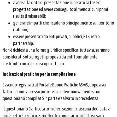
avere alla data di presentazione superato la fase di
progettazione ed avere conseguito almeno alcuni primi
risultati misurabili;
generare impatti che ricadano principalmente sul territorio
italiano;
essere presentati da enti privati, pubblici, ETS, reti o
partnership.
Non è richiesta una forma giuridica specifica; tuttavia, saranno
considerati solo progetti proposti da enti formalmente
costituiti, con o senza scopo di lucro.
Indicazioni pratiche per la compilazione
Essendo registrati al Portale Buone Pratiche ASviS, dopo aver
fatto il primo accesso potrete accedere nuovamente a un
questionario compilato in parte e salvato in precedenza.
Il questionario è articolato in dieci sezioni, ciascuna dedicata a
un aspetto specifico. Se preferite compilarlo in più fasi, sarà