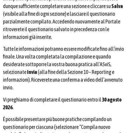
dunque sufficiente completare una sezione e cliccare su
Salva
(visibile alla fine di ogni sezione) e lasciare il questionario
parzialmente compilato. Accedendo nuovamente al Portale
ritroverete il questionario salvato in precedenza con le
informazioni già inserite.
Tutte le informazioni potranno essere modificate fino all’invio
finale. Una volta completata la compilazione e quando
desiderate sottoporre la vostra buona pratica all’ASviS,
selezionate
Invia
(alla fine della Sezione 10 – Reporting e
informazioni). Riceverete una conferma a video dell’avvenuto
invio.
Vi preghiamo di completare il questionario entro il
30 agosto
2026
.
È possibile presentare più buone pratiche compilando un
questionario per ciascuna (selezionare “Compila nuovo