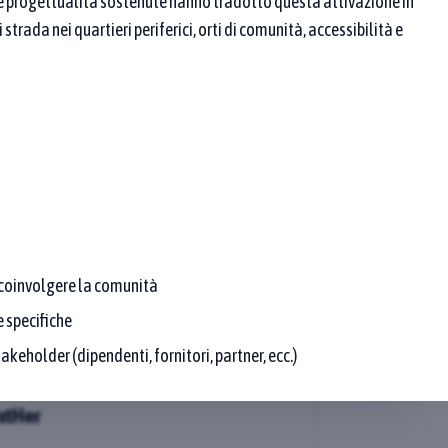
e progettualità sostenute hanno tradotto questa attivazione in
e pratiche che rispettano sia il testo sia l’area.
strada nei quartieri periferici, orti di comunità, accessibilità e
 Tariffaria
r coinvolgere la comunità
Approfondisci
 specifiche
i destinare parte delle
akeholder (dipendenti, fornitori, partner, ecc.)
che generate al
ella sostenibilità
non distribuisce gli utili ai
xtHer
vengono trattenuti dalla