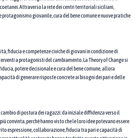
etanei. Attraverso la rete dei centri territoriali siciliani,
à e protagonismo giovanile, cura del bene comune e nuove pratiche
 ricerca
tà, fiducia e competenze civiche di giovani in condizione di
nterventi a protagonisti del cambiamento. La Theory of Change si
 proponente / partner
fiducia, potere decisionale e cura del bene comune, allora
pacità di generare risposte concrete ai bisogni dei pari e delle
l cambio di postura dei ragazzi: da iniziale diffidenza verso il
 più convinta, perché hanno visto che le loro idee potevano essere
. Se ne scegli più di una, compaiono le pratiche
ito espressione, collaborazione, fiducia tra pari e capacità di
riormente, aggiungi parole chiave nei campi sopra