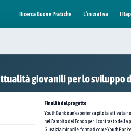
Ricerca Buone Pratiche
L’iniziativa
I Rap
n pratica
itori.
ttualità giovanili per lo sviluppo
a di esperienze "dal basso".
ità per trasformare davvero l’Italia.
Finalità del progetto
Youth Bank è un’esperienza pilota attivata ne
nell’ambito del Fondo per il contrasto della 
Giustizia minorile, formati come Youth Banker