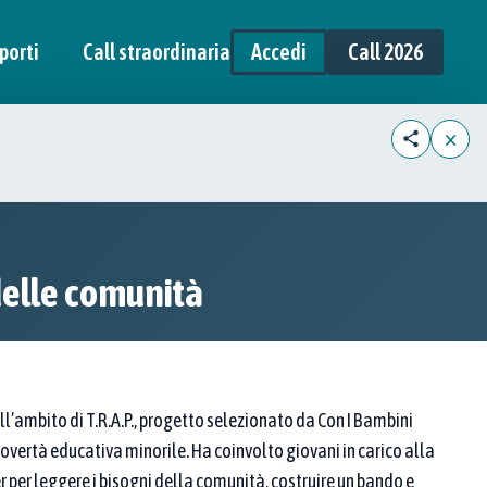
porti
Call straordinaria
Accedi
Call 2026
×
 delle comunità
ll’ambito di T.R.A.P., progetto selezionato da Con I Bambini
povertà educativa minorile. Ha coinvolto giovani in carico alla
 per leggere i bisogni della comunità, costruire un bando e