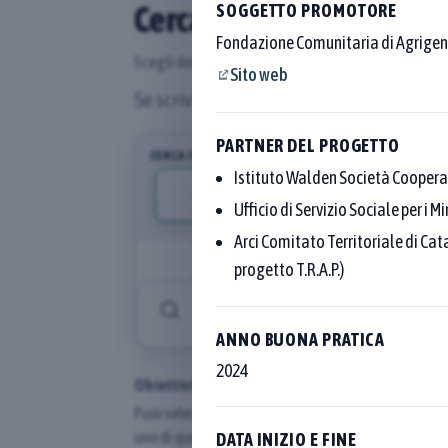
Cerca tra le 250 buone pr
SOGGETTO PROMOTORE
Fondazione Comunitaria di Agrigen
Scegli dove cercare con i pulsanti sopra al campo, 
Sito web
Se scrivi più parole, basta che almeno
PARTNER DEL PROGETTO
CERCA IN
Istituto Walden Società Coopera
Denominazione bu
Ufficio di Servizio Sociale per i 
Arci Comitato Territoriale di Cat
Digita i termini da cercare nella denomi
progetto T.R.A.P.)
ANNO BUONA PRATICA
2024
Obiettivi di sviluppo sostenibile (SDGs)
Puoi selezionare più Goal: vedrai le pratiche coll
uno di quelli scelti.
DATA INIZIO E FINE