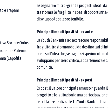
atiche censite
assegnare 6 micro-grant a progetti ideati da co
to e Trapani
trasforma le fragilità in spazi di opportunit
poi affina per area tematica o Goal SDGs.
di sviluppo locale sostenibile.
 una compaia nel nome della buona pratica.
Come funziona la
Principali impatti positivi - ex ante
La Youth Bank mira ad accrescere responsabili
tiva Sociale Onlus
fragilità, trasformandoli da destinatari di i
ona pratica
Nome del
Minorenni - Palermo
basa sull’idea che, se i ragazzi sperimentano 
ania (Capofila
sviluppano pensiero critico, appartenenza e ca
nazione della buona pratica
comunità.
Principali impatti positivi - ex post
Ex post, il valore principale emerso riguarda i
Aree tematiche
progetto e le istituzioni a una partecipazione
egate ad almeno
Puoi selezionare una o più aree tematiche dal menu
ascoltate e realizzate. La Youth Bank ha favor
legate ad almeno una di esse. Per restringere ulte