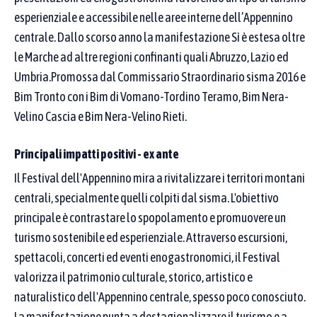
Se scrivi più parole, basta che almeno una compaia
esperienziale e accessibile nelle aree interne dell’Appennino
centrale. Dallo scorso anno la manifestazione Sì è estesa oltre
nel nome della buona pratica.
le Marche ad altre regioni confinanti quali Abruzzo, Lazio ed
Come funziona la ricerca
Umbria.Promossa dal Commissario Straordinario sisma 2016 e
Bim Tronto con i Bim di Vomano-Tordino Teramo, Bim Nera-
CERCA IN
Velino Cascia e Bim Nera-Velino Rieti.
Nome del
Denominazione
proponente /
buona pratica
Principali impatti positivi - ex ante
partner
Il Festival dell'Appennino mira a rivitalizzare i territori montani
centrali, specialmente quelli colpiti dal sisma. L'obiettivo
Digita i termini da cercare nella denominazione della
principale è contrastare lo spopolamento e promuovere un
buona pratica
turismo sostenibile ed esperienziale. Attraverso escursioni,
spettacoli, concerti ed eventi enogastronomici, il Festival
valorizza il patrimonio culturale, storico, artistico e
Obiettivi di sviluppo sostenibile (SDGs)
naturalistico dell'Appennino centrale, spesso poco conosciuto.
Puoi selezionare più Goal: vedrai le pratiche collegate ad almeno
La manifestazione punta a destagionalizzare il turismo e a