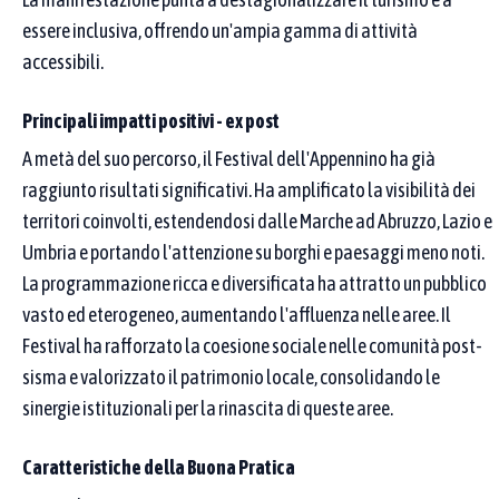
uno di quelli scelti.
essere inclusiva, offrendo un'ampia gamma di attività
accessibili.
1
2
3
4
5
6
7
8
9
10
11
12
13
14
15
16
17
Seleziona tutti
Principali impatti positivi - ex post
A metà del suo percorso, il Festival dell'Appennino ha già
Aree tematiche
raggiunto risultati significativi. Ha amplificato la visibilità dei
Puoi selezionare una o più aree tematiche dal menu. Se ne scegli
più di una, compaiono le pratiche legate ad almeno una di esse.
territori coinvolti, estendendosi dalle Marche ad Abruzzo, Lazio e
Per restringere ulteriormente, aggiungi parole chiave nei campi
Umbria e portando l'attenzione su borghi e paesaggi meno noti.
sopra (denominazione o proponente): l’elenco mostra solo le
La programmazione ricca e diversificata ha attratto un pubblico
pratiche che rispettano sia il testo sia l’area.
vasto ed eterogeneo, aumentando l'affluenza nelle aree. Il
Festival ha rafforzato la coesione sociale nelle comunità post-
Seleziona un'area tematica…
sisma e valorizzato il patrimonio locale, consolidando le
sinergie istituzionali per la rinascita di queste aree.
Affina la ricerca
Caratteristiche della Buona Pratica