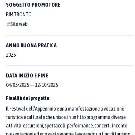
SOGGETTO PROMOTORE
BIM TRONTO
Sito web
ANNO BUONA PRATICA
2025
DATA INIZIO E FINE
04/05/2025
—
12/10/2025
Finalità del progetto
Il Festival dell’Appennino è una manifestazione a vocazione
Cerca tra le 250 buone pratiche censite
turistica e culturale che unisce, in un fitto programma diverse
Scegli dove cercare con i pulsanti sopra al campo, poi affina per
attività: escursioni, spettacoli, performance, concerti, incontri,
area tematica o Goal SDGs.
presentazioni ed enogastronomia favorendo un tipo di turismo