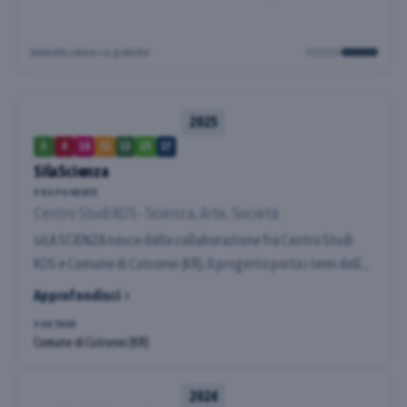
Intensità colore = n. pratiche
2025
3
4
10
11
13
15
17
SilaScienza
PROPONENTE
Centro Studi KOS - Scienza, Arte, Società
siLA SCIENZA nasce dalla collaborazione fra Centro Studi
KOS e Comune di Cotronei (KR). Il progetto porta i temi della
sostenibilità e degli approcci One Health, Welfare Culturale
Approfondisci
e Citizen Science a contatto con bisogni e aspettative di
PARTNER
una comunità della montagna calabrese. Partendo dalle
Comune di Cotronei (KR)
specificità locali, quali la vicinanza con il Parco Nazionale
della sila, e facendo leva sui saperi laici della comunità e
2024
sulla loro sìnergia con le competenze scientifiche di una