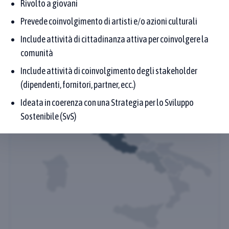
Rivolto a giovani
Prevede coinvolgimento di artisti e/o azioni culturali
Fai clic su una regione per scoprire la distribuzione
geografica delle Buone Pratiche (per Regione del
Include attività di cittadinanza attiva per coinvolgere la
Proponente)
comunità
Include attività di coinvolgimento degli stakeholder
(dipendenti, fornitori, partner, ecc.)
Ideata in coerenza con una Strategia per lo Sviluppo
Sostenibile (SvS)