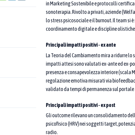
atiche censite
in Marketing Sostenibile e protocolli certific
sonoterapia. Rivolto a privati, aziende (Welf
poi affina per area tematica o Goal SDGs.
lo stress psicosociale e il burnout. Il team s
coordinamento digitale e discipline olistiche
 una compaia nel nome della buona pratica.
Come funziona la
Principali impatti positivi - ex ante
La Teoria del Cambiamento mira a ridurre lo st
ona pratica
Nome del
impatti attesi sono valutati ex-ante ed ex-pos
presenza e consapevolezza interiore (scala M
nazione della buona pratica
regolazione emotiva misurati via biofeedback (
validato da tempi di permanenza sul portale s
Principali impatti positivi - ex post
Gli outcome rilevano un consolidamento dell
Aree tematiche
psicofisico (HRV) nei soggetti target, potenzia
egate ad almeno
Puoi selezionare una o più aree tematiche dal menu
legate ad almeno una di esse. Per restringere ulte
radio.