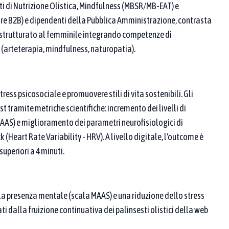
ati di Nutrizione Olistica, Mindfulness (MBSR/MB-EAT) e
are B2B) e dipendenti della Pubblica Amministrazione, contrasta
i è strutturato al femminile integrando competenze di
 (arteterapia, mindfulness, naturopatia).
 ricerca
ress psicosociale e promuovere stili di vita sostenibili. Gli
 proponente / partner
t tramite metriche scientifiche: incremento dei livelli di
AAS) e miglioramento dei parametri neurofisiologici di
Heart Rate Variability - HRV). A livello digitale, l'outcome è
uperiori a 4 minuti.
a presenza mentale (scala MAAS) e una riduzione dello stress
ti dalla fruizione continuativa dei palinsesti olistici della web
. Se ne scegli più di una, compaiono le pratiche
riormente, aggiungi parole chiave nei campi sopra