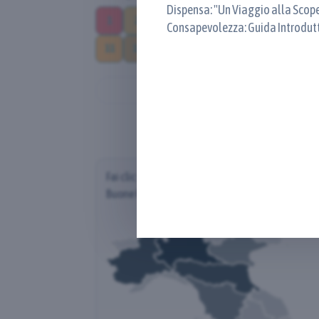
Dispensa: "Un Viaggio alla Scop
1
2
3
4
5
6
7
8
Consapevolezza: Guida Introdutt
Mindfulness e al Protocollo MBS
11
12
13
14
15
16
17
Sele
didattico e divulgativo ufficiale
Victu per l'integrazione della p
nella vita quotidiana.
Fai clic su una regione per scoprire la distribuz
Buone Pratiche (per Regione del Proponente)