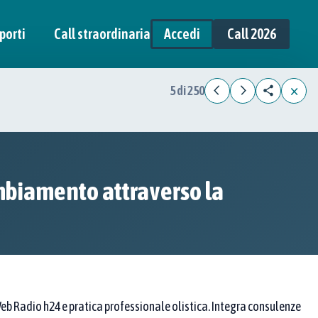
porti
Call straordinaria
Accedi
Call 2026
×
5 di 250
cambiamento attraverso la
Web Radio h24 e pratica professionale olistica. Integra consulenze