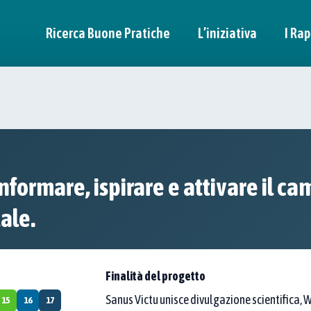
Ricerca Buone Pratiche
L’iniziativa
I Rap
n pratica
itori.
 informare, ispirare e attivare il 
a di esperienze "dal basso".
ità per trasformare davvero l’Italia.
ale.
Finalità del progetto
Sanus Victu unisce divulgazione scientifica, 
15
16
17