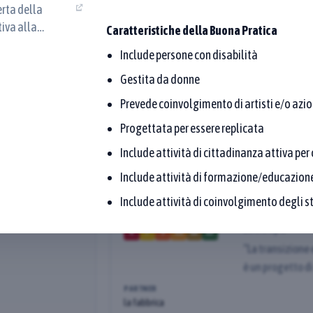
(denominazione o proponente): l’elenco mostra solo l
erta della
9
10
iva alla
Caratteristiche della Buona Pratica
Seleziona un'area tematica…
R". Testo
ziona tutti
Include persone con disabilità
 edito da Sanus
Gestita da donne
resenza mentale
Affina la ricerca
Prevede coinvolgimento di artisti e/o azion
Progettata per essere replicata
Include attività di cittadinanza attiva pe
ione geografica delle
La transizio
Include attività di formazione/educazione
scuola
Include attività di coinvolgimento degli st
2023
PROPONENTE
Estra spa
4
7
9
11
12
13
“La transizione
è un progetto d
realizzato in co
PARTNER
Energia e Ambie
la fabbrica