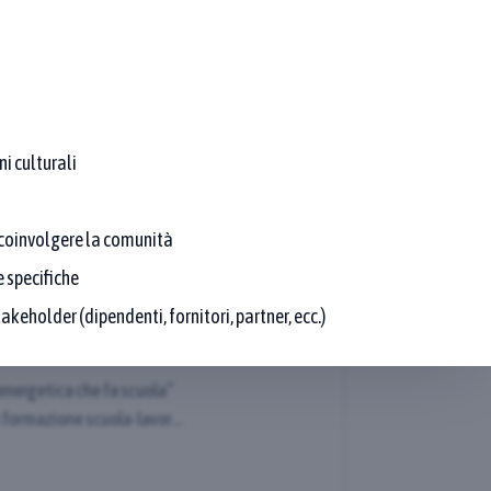
e pratiche che rispettano sia il testo sia l’area.
i culturali
r coinvolgere la comunità
ne Energetica che fa
 specifiche
akeholder (dipendenti, fornitori, partner, ecc.)
Approfondisci
 energetica che fa scuola”
i formazione scuola-lavoro
llaborazione con ITS
nte e La Fabbrica, che