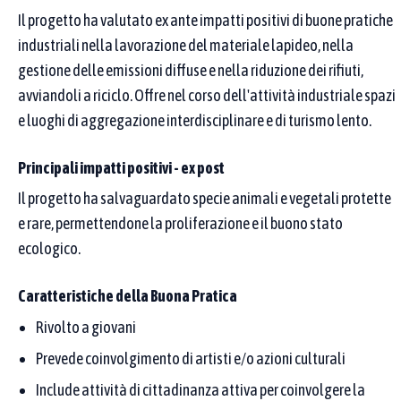
Il progetto ha valutato ex ante impatti positivi di buone pratiche
Se scrivi più parole, basta che almeno una compaia
industriali nella lavorazione del materiale lapideo, nella
nel nome della buona pratica.
gestione delle emissioni diffuse e nella riduzione dei rifiuti,
Come funziona la ricerca
avviandoli a riciclo. Offre nel corso dell'attività industriale spazi
e luoghi di aggregazione interdisciplinare e di turismo lento.
CERCA IN
Nome del
Principali impatti positivi - ex post
Denominazione
proponente /
buona pratica
partner
Il progetto ha salvaguardato specie animali e vegetali protette
e rare, permettendone la proliferazione e il buono stato
ecologico.
Digita i termini da cercare nella denominazione della
buona pratica
Caratteristiche della Buona Pratica
Rivolto a giovani
Prevede coinvolgimento di artisti e/o azioni culturali
Obiettivi di sviluppo sostenibile (SDGs)
Include attività di cittadinanza attiva per coinvolgere la
Puoi selezionare più Goal: vedrai le pratiche collegate ad almeno