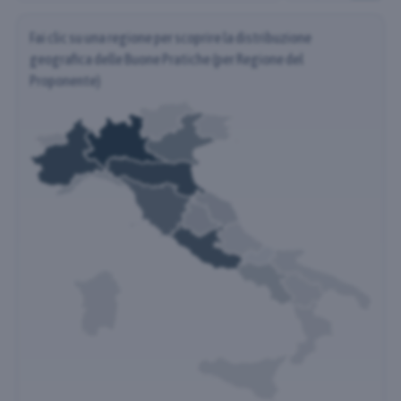
Fai clic su una regione per scoprire la distribuzione
geografica delle Buone Pratiche (per Regione del
Proponente)