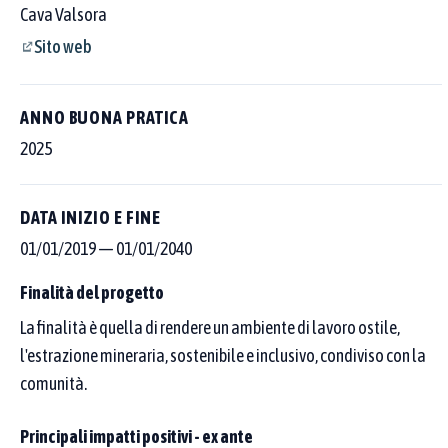
Cava Valsora
Sito web
ANNO BUONA PRATICA
2025
DATA INIZIO E FINE
01/01/2019
—
01/01/2040
Finalità del progetto
La finalità è quella di rendere un ambiente di lavoro ostile,
l'estrazione mineraria, sostenibile e inclusivo, condiviso con la
Cerca tra le 250 buone pratiche censite
comunità.
Scegli dove cercare con i pulsanti sopra al campo, poi affina per
Principali impatti positivi - ex ante
area tematica o Goal SDGs.