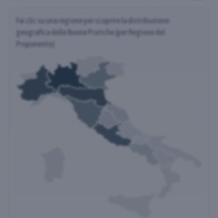
Fai clic su una regione per scoprire la distribuzione
geografica delle Buone Pratiche (per Regione del
Proponente)