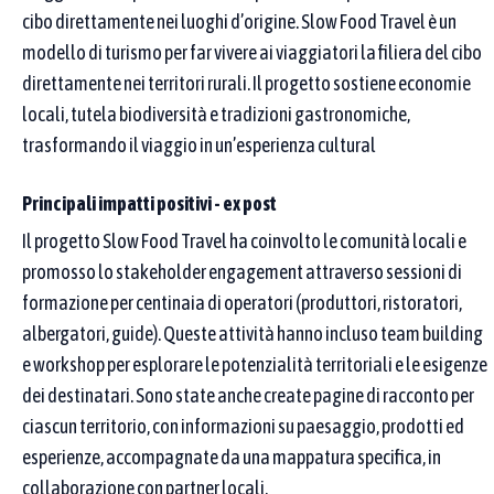
cibo direttamente nei luoghi d’origine. Slow Food Travel è un
Se scrivi più parole, basta che almeno una compaia
modello di turismo per far vivere ai viaggiatori la filiera del cibo
nel nome della buona pratica.
direttamente nei territori rurali. Il progetto sostiene economie
Come funziona la ricerca
locali, tutela biodiversità e tradizioni gastronomiche,
trasformando il viaggio in un’esperienza cultural
CERCA IN
Nome del
Principali impatti positivi - ex post
Denominazione
proponente /
buona pratica
Il progetto Slow Food Travel ha coinvolto le comunità locali e
partner
promosso lo stakeholder engagement attraverso sessioni di
formazione per centinaia di operatori (produttori, ristoratori,
Digita i termini da cercare nella denominazione della
albergatori, guide). Queste attività hanno incluso team building
buona pratica
e workshop per esplorare le potenzialità territoriali e le esigenze
dei destinatari. Sono state anche create pagine di racconto per
ciascun territorio, con informazioni su paesaggio, prodotti ed
esperienze, accompagnate da una mappatura specifica, in
Obiettivi di sviluppo sostenibile (SDGs)
collaborazione con partner locali.
Puoi selezionare più Goal: vedrai le pratiche collegate ad almeno