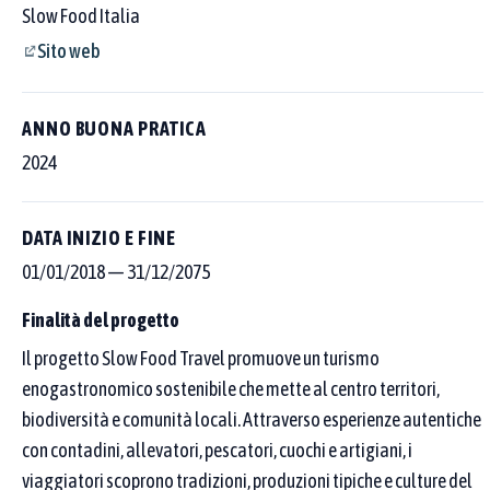
Slow Food Italia
Sito web
ANNO BUONA PRATICA
2024
DATA INIZIO E FINE
01/01/2018
—
31/12/2075
Finalità del progetto
Il progetto Slow Food Travel promuove un turismo
enogastronomico sostenibile che mette al centro territori,
Cerca tra le 250 buone pratiche censite
biodiversità e comunità locali. Attraverso esperienze autentiche
con contadini, allevatori, pescatori, cuochi e artigiani, i
Scegli dove cercare con i pulsanti sopra al campo, poi affina per
area tematica o Goal SDGs.
viaggiatori scoprono tradizioni, produzioni tipiche e culture del