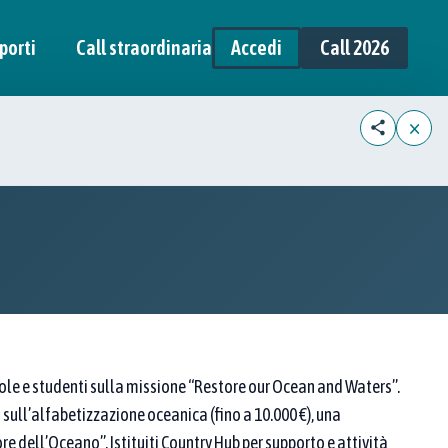
porti
Call straordinaria
Accedi
Call 2026
×
ole e studenti sulla missione “Restore our Ocean and Waters”.
i sull’alfabetizzazione oceanica (fino a 10.000 €), una
e dell’Oceano”. Istituiti Country Hub per supporto e attività