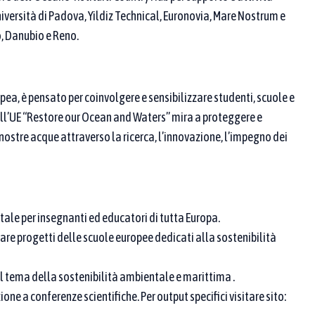
Università di Padova, Yildiz Technical, Euronovia, Mare Nostrum e
o, Danubio e Reno.
 ricerca
pea, è pensato per coinvolgere e sensibilizzare studenti, scuole e
ll’UE “Restore our Ocean and Waters” mira a proteggere e
e nostre acque attraverso la ricerca, l’innovazione, l’impegno dei
 proponente / partner
tale per insegnanti ed educatori di tutta Europa.
iare progetti delle scuole europee dedicati alla sostenibilità
ul tema della sostenibilità ambientale e marittima .
. Se ne scegli più di una, compaiono le pratiche
one a conferenze scientifiche. Per output specifici visitare sito:
riormente, aggiungi parole chiave nei campi sopra