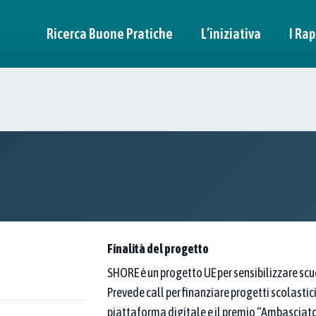
Ricerca Buone Pratiche
L’iniziativa
I Rap
n pratica
itori.
a di esperienze "dal basso".
ità per trasformare davvero l’Italia.
Finalità del progetto
SHORE è un progetto UE per sensibilizzare scu
Prevede call per finanziare progetti scolastic
piattaforma digitale e il premio “Ambasciator