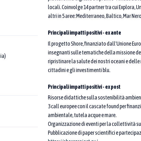
atiche censite
locali. Coinvolge 14 partner tra cui Explora, 
altri in 5 aree: Mediterraneo, Baltico, Mar Ner
poi affina per area tematica o Goal SDGs.
 una compaia nel nome della buona pratica.
Come funziona la
Principali impatti positivi - ex ante
Il progetto Shore, finanziato dall'Unione Euro
insegnanti sulle tematiche della missione de
ia)
ripristinare la salute dei nostri oceani e dell
ona pratica
Nome del
cittadini e gli investimenti blu.
nazione della buona pratica
(Italia)
Principali impatti positivi - ex post
Risorse didattiche sulla sostenibilità ambien
3 call europee con il cascate found per finanz
ambientale, tutela acque e mare.
Aree tematiche
Organizzazione di eventi per la collettività s
egate ad almeno
Puoi selezionare una o più aree tematiche dal menu
Pubblicazione di paper scientifici e partecipazi
legate ad almeno una di esse. Per restringere ulte