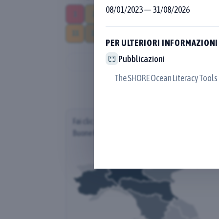
08/01/2023
—
31/08/2026
1
2
3
4
5
6
7
8
11
12
13
14
15
16
17
Sele
PER ULTERIORI INFORMAZIONI
Pubblicazioni
The SHORE Ocean Literacy Tools
Fai clic su una regione per scoprire la distribuz
Buone Pratiche (per Regione del Proponente)