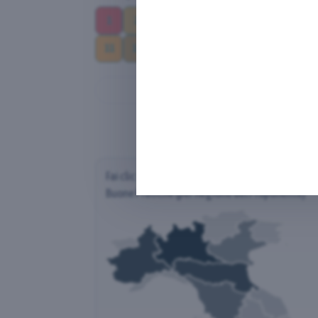
1
2
3
4
5
6
7
8
11
12
13
14
15
16
17
Sele
Fai clic su una regione per scoprire la distribuz
Buone Pratiche (per Regione del Proponente)