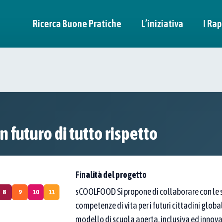
Ricerca Buone Pratiche
L’iniziativa
I Rap
n pratica
itori.
futuro di tutto rispetto
a di esperienze "dal basso".
ità per trasformare davvero l’Italia.
Finalità del progetto
sCOOLFOOD Sì propone di collaborare con le 
8
9
10
11
competenze di vita per i futuri cittadini glob
modello di scuola aperta, inclusiva ed innov