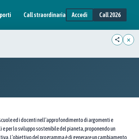
porti
Call straordinaria
Accedi
Call 2026
×
scuole ed i docenti nell’approfondimento di argomenti e
ali e per lo sviluppo sostenibile del pianeta, proponendo un
ativa. L’obiettivo del programma è di generare un cambiamento