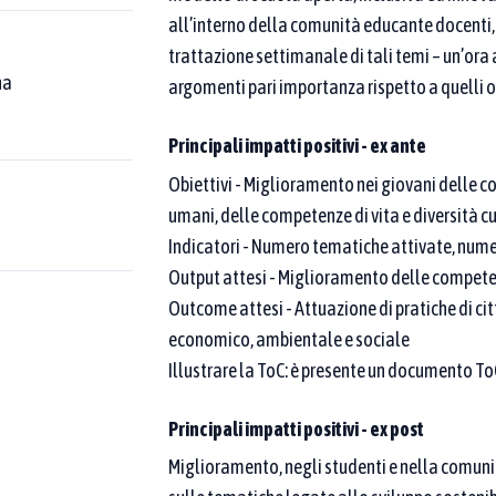
atiche censite
all’interno della comunità educante docenti, 
trattazione settimanale di tali temi – un’ora a
poi affina per area tematica o Goal SDGs.
na
argomenti pari importanza rispetto a quelli 
 una compaia nel nome della buona pratica.
Come funziona la
Principali impatti positivi - ex ante
Obiettivi - Miglioramento nei giovani delle co
umani, delle competenze di vita e diversità cu
ona pratica
Nome del
Indicatori - Numero tematiche attivate, numer
Output attesi - Miglioramento delle competenze
nazione della buona pratica
Outcome attesi - Attuazione di pratiche di citt
economico, ambientale e sociale
Illustrare la ToC: è presente un documento To
Aree tematiche
Principali impatti positivi - ex post
egate ad almeno
Puoi selezionare una o più aree tematiche dal menu
Miglioramento, negli studenti e nella comuni
legate ad almeno una di esse. Per restringere ulte