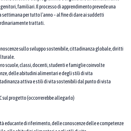
genitori, familiari. Il processo di apprendimento prevede una
 settimana per tutto l’anno – al fine di dare ai suddetti
ordinariamente trattati.
 ricerca
noscenze sullo sviluppo sostenibile, cittadinanza globale, diritti
lturale.
 proponente / partner
o scuole, classi, docenti, studenti e famiglie coinvolte
, delle abitudini alimentari e degli stili di vita
adinanza attiva e stili di vita sostenibili dal punto di vista
C sul progetto (occorrerebbe allegarlo)
. Se ne scegli più di una, compaiono le pratiche
tà educante di riferimento, delle conoscenze delle e competenze
riormente, aggiungi parole chiave nei campi sopra