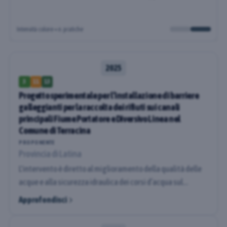
Intensità colore = n. pratiche
2025
3
11
13
Progetto sperimentale per l’installazione di barriere
galleggianti per la raccolta dei rifiuti sui canali
principali Fiume Portatore e Diversivo Linea nel
Comune di Terracina
PROPONENTE
Provincia di Latina
L'intervento è diretto al miglioramento della qualità delle
acque e alla sicurezza idraulica dei corsi d’acqua sul
territorio e, di conseguenza, sulle acque che arrivano in
Approfondisci
mare. Il progetto prevede la rimozione dei rifiuti solidi
flottanti intercettati da barriere galleggianti, al fine di: -