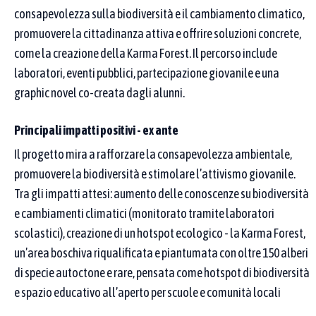
consapevolezza sulla biodiversità e il cambiamento climatico,
Se scrivi più parole, basta che almeno una compaia
promuovere la cittadinanza attiva e offrire soluzioni concrete,
nel nome della buona pratica.
come la creazione della Karma Forest. Il percorso include
Come funziona la ricerca
laboratori, eventi pubblici, partecipazione giovanile e una
graphic novel co-creata dagli alunni.
CERCA IN
Nome del
Principali impatti positivi - ex ante
Denominazione
proponente /
buona pratica
Il progetto mira a rafforzare la consapevolezza ambientale,
partner
promuovere la biodiversità e stimolare l’attivismo giovanile.
Tra gli impatti attesi: aumento delle conoscenze su biodiversità
Digita i termini da cercare nella denominazione della
e cambiamenti climatici (monitorato tramite laboratori
buona pratica
scolastici), creazione di un hotspot ecologico - la Karma Forest,
un’area boschiva riqualificata e piantumata con oltre 150 alberi
di specie autoctone e rare, pensata come hotspot di biodiversità
e spazio educativo all’aperto per scuole e comunità locali
Obiettivi di sviluppo sostenibile (SDGs)
Puoi selezionare più Goal: vedrai le pratiche collegate ad almeno