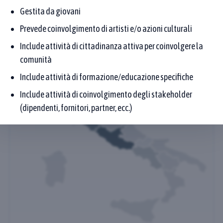
Gestita da giovani
Fai clic su una regione per scoprire la distribuzione
Prevede coinvolgimento di artisti e/o azioni culturali
geografica delle Buone Pratiche (per Regione del
Proponente)
Include attività di cittadinanza attiva per coinvolgere la
comunità
Include attività di formazione/educazione specifiche
Include attività di coinvolgimento degli stakeholder
(dipendenti, fornitori, partner, ecc.)