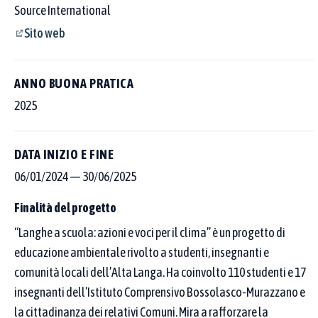
Source International
Sito web
ANNO BUONA PRATICA
2025
DATA INIZIO E FINE
06/01/2024
—
30/06/2025
Finalità del progetto
“Langhe a scuola: azioni e voci per il clima” è un progetto di
educazione ambientale rivolto a studenti, insegnanti e
Cerca tra le 250 buone pratiche censite
comunità locali dell’Alta Langa. Ha coinvolto 110 studenti e 17
insegnanti dell’Istituto Comprensivo Bossolasco-Murazzano e
Scegli dove cercare con i pulsanti sopra al campo, poi affina per
area tematica o Goal SDGs.
la cittadinanza dei relativi Comuni. Mira a rafforzare la