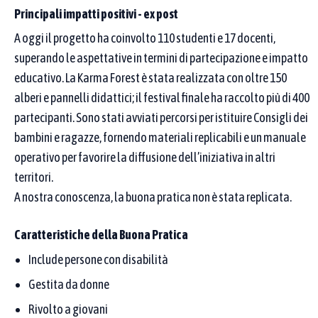
Principali impatti positivi - ex post
uno di quelli scelti.
A oggi il progetto ha coinvolto 110 studenti e 17 docenti,
1
2
3
4
5
6
7
8
9
10
superando le aspettative in termini di partecipazione e impatto
11
12
13
14
15
16
17
Seleziona tutti
educativo. La Karma Forest è stata realizzata con oltre 150
alberi e pannelli didattici; il festival finale ha raccolto più di 400
Aree tematiche
partecipanti. Sono stati avviati percorsi per istituire Consigli dei
Puoi selezionare una o più aree tematiche dal menu. Se ne scegli
bambini e ragazze, fornendo materiali replicabili e un manuale
più di una, compaiono le pratiche legate ad almeno una di esse.
Per restringere ulteriormente, aggiungi parole chiave nei campi
operativo per favorire la diffusione dell’iniziativa in altri
sopra (denominazione o proponente): l’elenco mostra solo le
territori.
pratiche che rispettano sia il testo sia l’area.
A nostra conoscenza, la buona pratica non è stata replicata.
Seleziona un'area tematica…
Caratteristiche della Buona Pratica
Include persone con disabilità
Affina la ricerca
Gestita da donne
Rivolto a giovani