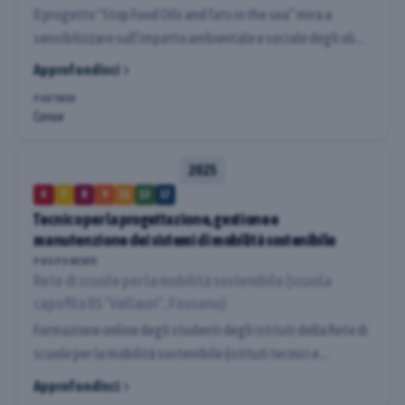
Il progetto "Stop Food Oils and fats in the sea” mira a
sensibilizzare sull’impatto ambientale e sociale degli oli
alimentari dispersi in natura, promuovendo pratiche
Approfondisci
sostenibili come il riutilizzo, il corretto smaltimento e
PARTNER
l’adozione di alternative ecologiche. L’iniziativa coinvolge
Conoe
scuole, comunità e turisti, con attività educative e raccolta
differenziata.
2025
4
7
8
9
11
13
17
Tecnico per la progettazione, gestione e
manutenzione dei sistemi di mobilità sostenibile
PROPONENTE
Rete di scuole per la mobilità sostenibile (scuola
capofila IIS "Vallauri", Fossano)
Formazione online degli studenti degli istituti della Rete di
scuole per la mobilità sostenibile (istituti tecnici e
professionali), con il fine di promuovere la formazione di
Approfondisci
professionalità centrali nella transizione energetica.