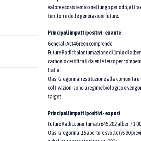
atiche censite
valore ecosistemico nel lungo periodo, attrave
territori e delle generazioni future.
poi affina per area tematica o Goal SDGs.
 una compaia nel nome della buona pratica.
Come funziona la
Principali impatti positivi - ex ante
Generali Act4Green comprende:
Future Radici: piantumazione di 1mln di alberi i
carbonio certificati da ente terzo per compens
ona pratica
Nome del
Italia.
Oasi Gregorina: restituzione alla comunità un
nazione della buona pratica
coltivazioni sono a regime biologico e vengon
target
Principali impatti positivi - ex post
Aree tematiche
Future Radici: piantumati 645.202 alberi / 1.0
egate ad almeno
Puoi selezionare una o più aree tematiche dal menu
Oasi Gregorina: 15 aperture svolte (vs 30 previ
legate ad almeno una di esse. Per restringere ulte