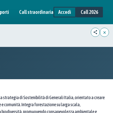
porti
Call straordinaria
Accedi
Call 2026
×
 strategia di Sostenibilità di Generali Italia, orientato a creare
 e comunità. Integra forestazione su larga scala,
la biodiversità, promuovendo consapevolezza ambientale e