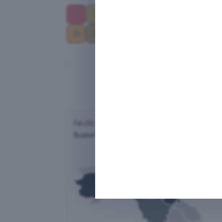
1
2
3
4
5
6
7
8
11
12
13
14
15
16
17
Sele
Fai clic su una regione per scoprire la distribuz
Buone Pratiche (per Regione del Proponente)