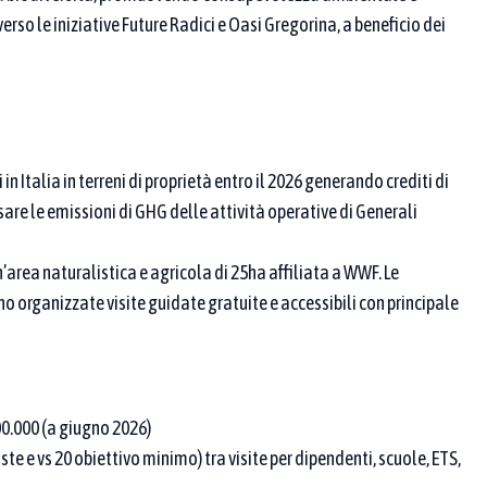
rso le iniziative Future Radici e Oasi Gregorina, a beneficio dei
 ricerca
n Italia in terreni di proprietà entro il 2026 generando crediti di
are le emissioni di GHG delle attività operative di Generali
 proponente / partner
’area naturalistica e agricola di 25ha affiliata a WWF. Le
o organizzate visite guidate gratuite e accessibili con principale
00.000 (a giugno 2026)
. Se ne scegli più di una, compaiono le pratiche
ste e vs 20 obiettivo minimo) tra visite per dipendenti, scuole, ETS,
riormente, aggiungi parole chiave nei campi sopra