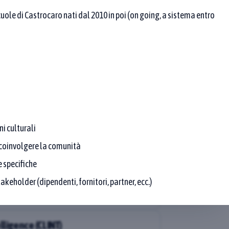
e pratiche che rispettano sia il testo sia l’area.
ole di Castrocaro nati dal 2010 in poi (on going, a sistema entro
i culturali
r coinvolgere la comunità
la lotta contro la fame
Approfondisci
 specifiche
V
n’esperienza nata nel
akeholder (dipendenti, fornitori, partner, ecc.)
 quartiere di San Fereolo,
aborazione di diverse
torio che condividono idee e
lligence (CLINT)