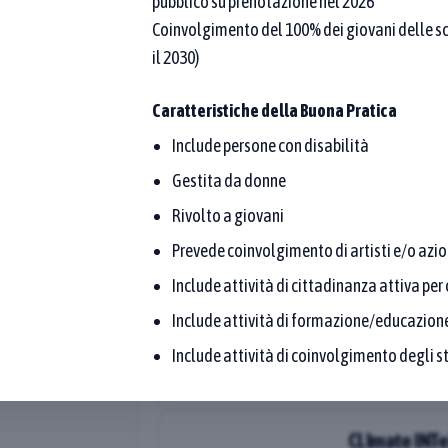
pubblico su prenotazione nel 2026
(denominazione o proponente): l’elenco mostra solo l
Coinvolgimento del 100% dei giovani delle scu
9
10
Seleziona un'area tematica…
il 2030)
ziona tutti
Caratteristiche della Buona Pratica
Affina la ricerca
Include persone con disabilità
Gestita da donne
Rivolto a giovani
ione geografica delle
SanfereOrto
Prevede coinvolgimento di artisti e/o azion
PROPONENTE
Include attività di cittadinanza attiva pe
Movimento per 
2025
Include attività di formazione/educazione
nel mondo Od
10
11
12
13
15
17
SanfereOrto è u
Include attività di coinvolgimento degli st
2017 a Lodi, nel
grazie alla coll
realtà del terri
CLImate INTe