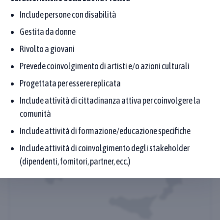
Include persone con disabilità
Fai clic su una regione per scoprire la distribuzione
Gestita da donne
geografica delle Buone Pratiche (per Regione del
Proponente)
Rivolto a giovani
Prevede coinvolgimento di artisti e/o azioni culturali
Progettata per essere replicata
Include attività di cittadinanza attiva per coinvolgere la
comunità
Include attività di formazione/educazione specifiche
Include attività di coinvolgimento degli stakeholder
(dipendenti, fornitori, partner, ecc.)