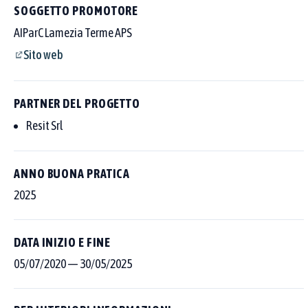
SOGGETTO PROMOTORE
AIParC Lamezia Terme APS
Sito web
PARTNER DEL PROGETTO
Resit Srl
ANNO BUONA PRATICA
2025
DATA INIZIO E FINE
Cerca tra le 250 buone pratiche censite
05/07/2020
—
30/05/2025
Scegli dove cercare con i pulsanti sopra al campo, poi affina per
area tematica o Goal SDGs.