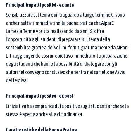
Principali impatti positivi - ex ante
uno di quelli scelti.
Sensibilizzare sul tema è un traguardo a lungo termine.Ci sono
1
2
3
4
5
6
7
8
9
10
anche risultati immediati nella buona pratica che AIparC
11
12
13
14
15
16
17
Seleziona tutti
Lamezia Terme Aps sta realizzando da anni. Si offre
l'opportunità agli studenti di prepararsi sul tema della
Aree tematiche
sostenibilità grazie a dei volumi forniti gratuitamente da AIParC
Puoi selezionare una o più aree tematiche dal menu. Se ne scegli
L. T. raggiungendo così un obiettivo immediato, la preparazione
più di una, compaiono le pratiche legate ad almeno una di esse.
degli studenti che hanno la possibilità di dialogare con gli
Per restringere ulteriormente, aggiungi parole chiave nei campi
sopra (denominazione o proponente): l’elenco mostra solo le
autori nel convegno conclusivo che rientra nel cartellone Asvis
pratiche che rispettano sia il testo sia l’area.
del festival
Seleziona un'area tematica…
Principali impatti positivi - ex post
L'iniziativa ha sempre ricadute positive sugli studenti anche se la
Affina la ricerca
stessa è aperta anche alla cittadinanza.
Caratteristiche della Buona Pratica