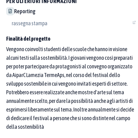
PER ULTERIORI INFORMAZIONI
Se scrivi più parole, basta che almeno una compaia
Reporting
nel nome della buona pratica.
rassegna stampa
Come funziona la ricerca
Finalità del progetto
CERCA IN
Vengono coinvolti studenti delle scuole che hanno in visìone
Nome del
alcuni testi sulla sostenibilità. I giovani vengono così preparati
Denominazione
proponente /
buona pratica
per poter partecipare da protagonisti al convegno organizzato
partner
da AiparC Lamezia TermeAps, nel corso del festival dello
sviluppo sostenibile in cui vengono invitati esperti di settore.
Digita i termini da cercare nella denominazione della
Potrebbero essere realizzate anche mostre d'arte sul tema
buona pratica
annualmente scelto, per dare la possìbilità anche agli artisti di
esprimersì liberamente sul tema. Inoltre annualmente si decide
di dedicare il festival a persone che si sono distinte nel campo
della sostenibilità
Obiettivi di sviluppo sostenibile (SDGs)
Puoi selezionare più Goal: vedrai le pratiche collegate ad almeno