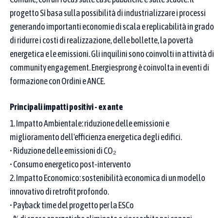
uno di quelli scelti.
progetto Sì basa sulla possibilità di industrializzare i processi
generando importanti economie di scala e replicabilità in grado
1
2
3
4
5
6
7
8
9
10
di ridurre i costi di realizzazione, delle bollette, la povertà
11
12
13
14
15
16
17
Seleziona tutti
energetica e le emissioni. Gli inquilini sono coinvolti in attività di
community engagement. Energiesprong è coinvolta in eventi di
Aree tematiche
formazione con Ordini e ANCE.
Puoi selezionare una o più aree tematiche dal menu. Se ne scegli
più di una, compaiono le pratiche legate ad almeno una di esse.
Principali impatti positivi - ex ante
Per restringere ulteriormente, aggiungi parole chiave nei campi
sopra (denominazione o proponente): l’elenco mostra solo le
1. Impatto Ambientale: riduzione delle emissioni e
pratiche che rispettano sia il testo sia l’area.
miglioramento dell'efficienza energetica degli edifici.
• Riduzione delle emissioni di CO₂
Seleziona un'area tematica…
• Consumo energetico post-intervento
2. Impatto Economico: sostenibilità economica di un modello
Affina la ricerca
innovativo di retrofit profondo.
• Payback time del progetto per la ESCo