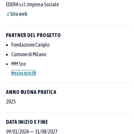
EDERA s.r.l. Impresa Sociale
Sito web
PARTNER DEL PROGETTO
Fondazione Cariplo
Comune di Milano
MM Spa
Fondazione Housing Sociale
Mostra tutti (5)
ANNO BUONA PRATICA
2025
Cerca tra le 250 buone pratiche censite
DATA INIZIO E FINE
Scegli dove cercare con i pulsanti sopra al campo, poi affina per
area tematica o Goal SDGs.
09/01/2024
—
31/08/2027