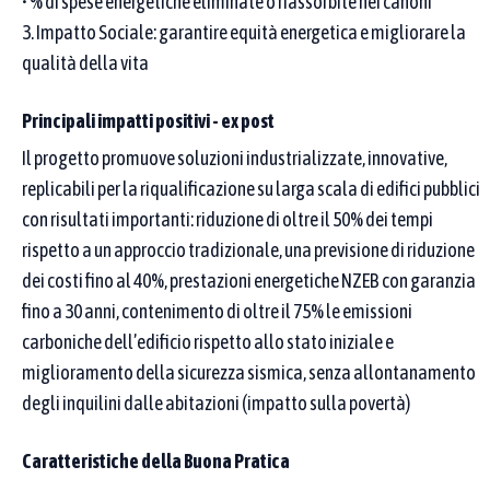
• % di spese energetiche eliminate o riassorbite nei canoni
3. Impatto Sociale: garantire equità energetica e migliorare la
Fai clic su una regione per scoprire la distribuzione
qualità della vita
geografica delle Buone Pratiche (per Regione del
Proponente)
Principali impatti positivi - ex post
Il progetto promuove soluzioni industrializzate, innovative,
replicabili per la riqualificazione su larga scala di edifici pubblici
con risultati importanti: riduzione di oltre il 50% dei tempi
rispetto a un approccio tradizionale, una previsione di riduzione
dei costi fino al 40%, prestazioni energetiche NZEB con garanzia
fino a 30 anni, contenimento di oltre il 75% le emissioni
carboniche dell’edificio rispetto allo stato iniziale e
miglioramento della sicurezza sismica, senza allontanamento
degli inquilini dalle abitazioni (impatto sulla povertà)
Caratteristiche della Buona Pratica