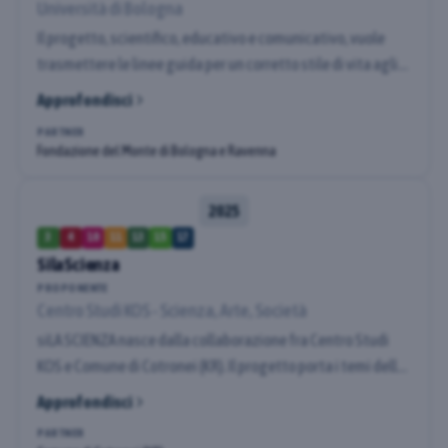
Università di Bologna
Il progetto, scientifico, educativo e comunicativo, vuole
trasmettere le linee guida per un corretto stile di vita agli
studenti delle Scuole Secondarie di Primo grado del
Approfondisci
comprensorio scolastico di Bologna, al fine di combattere
PARTNER
l’obesità infantile e i comportamenti a rischio per la salute.
Fondazione del Monte di Bologna e Ravenna
È la 18° edizione di un progetto di successo che viene
riproposto. Il progetto ha come target gli insegnanti, gli
2025
alunni.
3
4
10
11
13
15
17
SilaScienza
PROPONENTE
Centro Studi KOS - Scienza, Arte, Società
siLA SCIENZA nasce dalla collaborazione fra Centro Studi
KOS e Comune di Cotronei (KR). Il progetto porta i temi della
sostenibilità e degli approcci One Health, Welfare Culturale
Approfondisci
e Citizen Science a contatto con bisogni e aspettative di
PARTNER
una comunità della montagna calabrese. Partendo dalle