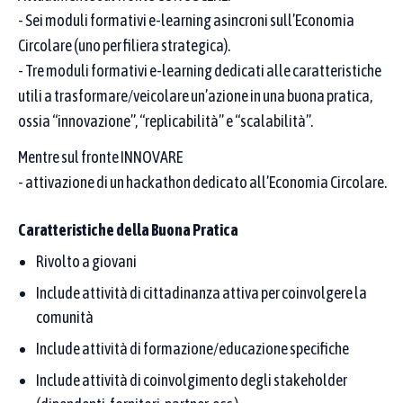
- Sei moduli formativi e-learning asincroni sull’Economia
Fai clic su una regione per scoprire la distribuzione
Circolare (uno per filiera strategica).
geografica delle Buone Pratiche (per Regione del
- Tre moduli formativi e-learning dedicati alle caratteristiche
Proponente)
utili a trasformare/veicolare un’azione in una buona pratica,
ossia “innovazione”, “replicabilità” e “scalabilità”.
Mentre sul fronte INNOVARE
- attivazione di un hackathon dedicato all’Economia Circolare.
Caratteristiche della Buona Pratica
Rivolto a giovani
Include attività di cittadinanza attiva per coinvolgere la
comunità
Include attività di formazione/educazione specifiche
Include attività di coinvolgimento degli stakeholder