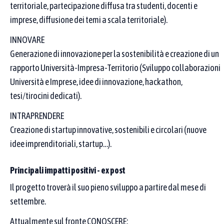
territoriale, partecipazione diffusa tra studenti, docenti e
uno di quelli scelti.
imprese, diffusione dei temi a scala territoriale).
1
2
3
4
5
6
7
8
9
10
INNOVARE
11
12
13
14
15
16
17
Seleziona tutti
Generazione di innovazione per la sostenibilità e creazione di un
rapporto Università-Impresa-Territorio (Sviluppo collaborazioni
Aree tematiche
Università e Imprese, idee di innovazione, hackathon,
Puoi selezionare una o più aree tematiche dal menu. Se ne scegli
tesi/tirocini dedicati).
più di una, compaiono le pratiche legate ad almeno una di esse.
Per restringere ulteriormente, aggiungi parole chiave nei campi
INTRAPRENDERE
sopra (denominazione o proponente): l’elenco mostra solo le
Creazione di startup innovative, sostenibili e circolari (nuove
pratiche che rispettano sia il testo sia l’area.
idee imprenditoriali, startup…).
Seleziona un'area tematica…
Principali impatti positivi - ex post
Affina la ricerca
Il progetto troverà il suo pieno sviluppo a partire dal mese di
settembre.
Attualmente sul fronte CONOSCERE: