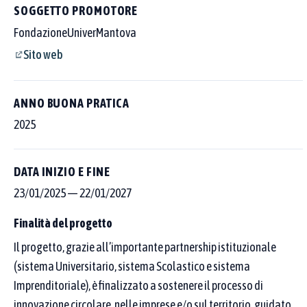
SOGGETTO PROMOTORE
FondazioneUniverMantova
Sito web
ANNO BUONA PRATICA
2025
DATA INIZIO E FINE
23/01/2025
—
22/01/2027
Finalità del progetto
Il progetto, grazie all’importante partnership istituzionale
Cerca tra le 250 buone pratiche censite
(sistema Universitario, sistema Scolastico e sistema
Scegli dove cercare con i pulsanti sopra al campo, poi affina per
Imprenditoriale), è finalizzato a sostenere il processo di
area tematica o Goal SDGs.
innovazione circolare, nelle imprese e/o sul territorio, guidato