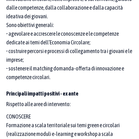
Se scrivi più parole, basta che almeno una compaia
dalle competenze, dalla collaborazione e dalla capacità
ideativa dei giovani.
nel nome della buona pratica.
Sono obiettivi generali:
Come funziona la ricerca
• agevolare e accrescere le conoscenze e le competenze
dedicate ai temi dell’Economia Circolare;
CERCA IN
• costruire percorsi e processi di collegamento tra i giovani e le
Nome del
Denominazione
imprese;
proponente /
buona pratica
• sostenere il matching domanda-offerta di innovazione e
partner
competenze circolari.
Digita i termini da cercare nella denominazione della
Principali impatti positivi - ex ante
buona pratica
Rispetto alle aree di intervento:
CONOSCERE
Formazione a scala territoriale sui temi green e circolari
Obiettivi di sviluppo sostenibile (SDGs)
(realizzazione moduli e-learning e workshop a scala
Puoi selezionare più Goal: vedrai le pratiche collegate ad almeno