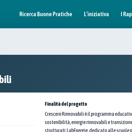
Ricerca Buone Pratiche
L’iniziativa
I Rap
n pratica
itori.
ili
a di esperienze "dal basso".
ità per trasformare davvero l’Italia.
Finalità del progetto
Crescere Rinnovabili è il programma educati
sostenibilità, energie rinnovabili e transizione
strutturati: LabEnergie, dedicato alle scuole p