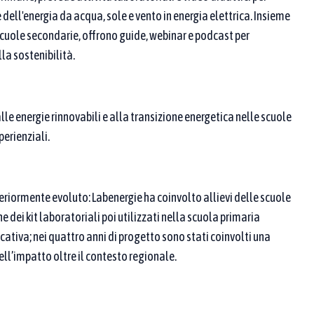
ll'energia da acqua, sole e vento in energia elettrica. Insieme
le scuole secondarie, offrono guide, webinar e podcast per
la sostenibilità.
 ricerca
le energie rinnovabili e alla transizione energetica nelle scuole
perienziali.
 proponente / partner
lteriormente evoluto: Labenergie ha coinvolto allievi delle scuole
dei kit laboratoriali poi utilizzati nella scuola primaria
ativa; nei quattro anni di progetto sono stati coinvolti una
ll’impatto oltre il contesto regionale.
. Se ne scegli più di una, compaiono le pratiche
riormente, aggiungi parole chiave nei campi sopra