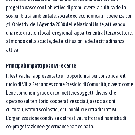
Se scrivi più parole, basta che almeno una compaia
progetto nasce con l’obiettivo di promuovere la cultura della
sostenibilità ambientale, sociale ed economica, in coerenza con
nel nome della buona pratica.
gli Obiettivi dell’Agenda 2030 delle Nazioni Unite, attivando
Come funziona la ricerca
una rete di attori locali e regionali appartenenti al terzo settore,
al mondo della scuola, delle istituzioni e della cittadinanza
CERCA IN
attiva.
Nome del
Denominazione
proponente /
buona pratica
Principali impatti positivi - ex ante
partner
Il festival ha rappresentato un’opportunità per consolidare il
ruolo di Villa Fernandes come Presidio di Comunità, ovvero come
Digita i termini da cercare nella denominazione della
bene comune in grado di connettere soggetti diversi che
buona pratica
operano sul territorio: cooperative sociali, associazioni
culturali, istituti scolastici, enti pubblici e cittadini attivi.
L’organizzazione condivisa del festival rafforza dinamiche di
Obiettivi di sviluppo sostenibile (SDGs)
co-progettazione e governance partecipata.
Puoi selezionare più Goal: vedrai le pratiche collegate ad almeno