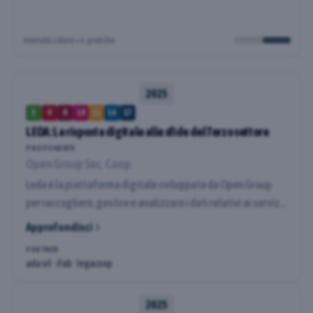
Intensità colore = n. pratiche
2025
3
4
8
10
11
16
17
LEDA: La risposta digitale alle sfide del Terzo settore
PROPONENTE
Open Group Soc. Coop.
Leda è la piattaforma digitale sviluppata da Open Group
per raccogliere, gestire e analizzare i dati relativi ai servizi
offerti e alle persone accolte. Nata per supportare la
Approfondisci
trasformazione digitale nei servizi alla persona, Leda Sì
PARTNER
propone come strumento chiave per una gestione più
ada srl · ifab · legacoop
trasparente, efficiente e centrata sui dati. Open Group ha
rilevanza nazionale e sedi e servizi su tutto il territorio, per
2025
cui il progetto è stato replicato su più territori. per cogliere