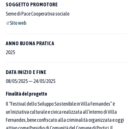
SOGGETTO PROMOTORE
Seme di Pace Cooperativa sociale
Sito web
ANNO BUONA PRATICA
2025
DATA INIZIO E FINE
08/05/2025
—
24/05/2025
Finalità del progetto
Il “Festival dello Sviluppo Sostenibile in Villa Fernandes” è
Cerca tra le 250 buone pratiche censite
un’iniziativa culturale e civica realizzata all’interno di Villa
Scegli dove cercare con i pulsanti sopra al campo, poi affina per
Fernandes, bene confiscato alla criminalità organizzata e oggi
area tematica o Goal SDGs.
attivo come Presidio di Comunità del Comune di Portici. Il