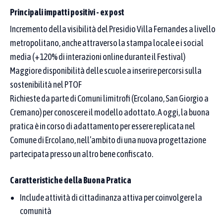
uno di quelli scelti.
Principali impatti positivi - ex post
Incremento della visibilità del Presidio Villa Fernandes a livello
1
2
3
4
5
6
7
8
9
10
metropolitano, anche attraverso la stampa locale e i social
11
12
13
14
15
16
17
Seleziona tutti
media (+120% di interazioni online durante il Festival)
Maggiore disponibilità delle scuole a inserire percorsi sulla
Aree tematiche
sostenibilità nel PTOF
Puoi selezionare una o più aree tematiche dal menu. Se ne scegli
più di una, compaiono le pratiche legate ad almeno una di esse.
Richieste da parte di Comuni limitrofi (Ercolano, San Giorgio a
Per restringere ulteriormente, aggiungi parole chiave nei campi
Cremano) per conoscere il modello adottato. A oggi, la buona
sopra (denominazione o proponente): l’elenco mostra solo le
pratica è in corso di adattamento per essere replicata nel
pratiche che rispettano sia il testo sia l’area.
Comune di Ercolano, nell’ambito di una nuova progettazione
partecipata presso un altro bene confiscato.
Seleziona un'area tematica…
Caratteristiche della Buona Pratica
Affina la ricerca
Include attività di cittadinanza attiva per coinvolgere la
comunità