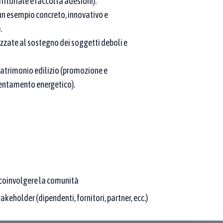
toriale e raccolta adesioni).
e pratiche che rispettano sia il testo sia l’area.
 un esempio concreto, innovativo e
.
izzate al sostegno dei soggetti deboli e
patrimonio edilizio (promozione e
ientamento energetico).
sistemi Circolari di
ooperante
Approfondisci
o Strisciante pantesco,
r coinvolgere la comunità
lturale unica al mondo a
akeholder (dipendenti, fornitori, partner, ecc.)
ne, diventa una filiera a
a carbonio. Obiettivo sarà