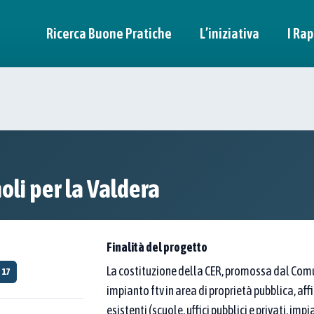
Ricerca Buone Pratiche
L’iniziativa
I Rap
n pratica
itori.
li per la Valdera
a di esperienze "dal basso".
ità per trasformare davvero l’Italia.
Finalità del progetto
La costituzione della CER, promossa dal Comu
17
impianto ftv in area di proprietà pubblica, a
esistenti (scuole, uffici pubblici e privati, imp