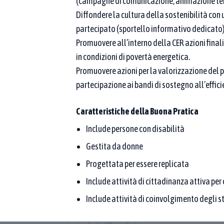
(campagne di comunicazione, animazione terri
(denominazione o proponente): l’elenco mostra solo l
Diffondere la cultura della sostenibilità con
9
10
Seleziona un'area tematica…
partecipato (sportello informativo dedicato)
ziona tutti
Promuovere all’interno della CER azioni final
in condizioni di povertà energetica.
Affina la ricerca
Promuovere azioni per la valorizzazione del 
partecipazione ai bandi di sostegno all’effic
Caratteristiche della Buona Pratica
ione geografica delle
EcCiCoCo! Eco
Include persone con disabilità
Comunità C
Gestita da donne
2025
PROPONENTE
8
9
11
12
13
15
Resilea APS
Progettata per essere replicata
17
L'Arte dell'Uliv
Include attività di cittadinanza attiva pe
pratica aridoco
Include attività di coinvolgimento degli st
rischio estinzio
PARTNER
ridotta impront
A SUD aps · Parco Nazionale