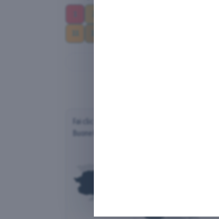
1
2
3
4
5
6
7
8
11
12
13
14
15
16
17
Sele
Fai clic su una regione per scoprire la distribuz
Buone Pratiche (per Regione del Proponente)