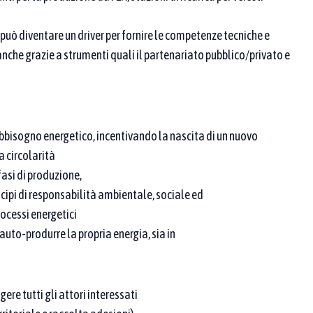
può diventare un driver per fornire le competenze tecniche e
nche grazie a strumenti quali il partenariato pubblico/privato e
 ricerca
abbisogno energetico, incentivando la nascita di un nuovo
 proponente / partner
 circolarità
fasi di produzione,
cipi di responsabilità ambientale, sociale ed
rocessi energetici
 auto-produrre la propria energia, sia in
. Se ne scegli più di una, compaiono le pratiche
re tutti gli attori interessati
riormente, aggiungi parole chiave nei campi sopra