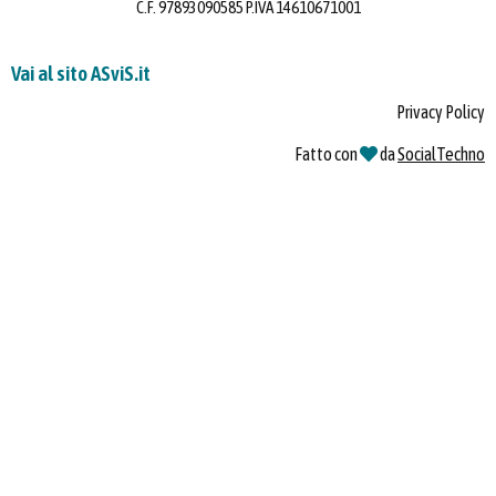
C.F. 97893090585 P.IVA 14610671001
Vai al sito ASviS.it
Privacy Policy
Fatto con
da
SocialTechno