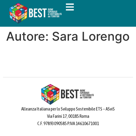
Autore:
Sara Lorengo
Alleanza Italiana per lo Sviluppo Sostenibile ETS – ASviS
Via Farini 17, 00185 Roma
C.F. 97893090585 P.IVA 14610671001