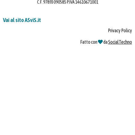
C.F. 97893090585 P.IVA 14610671001
Vai al sito ASviS.it
Privacy Policy
Fatto con
da
SocialTechno