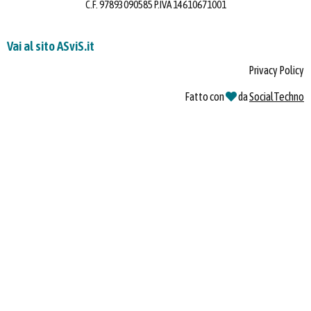
C.F. 97893090585 P.IVA 14610671001
Vai al sito ASviS.it
Privacy Policy
Fatto con
da
SocialTechno