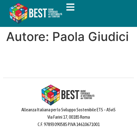
Autore:
Paola Giudici
Alleanza Italiana per lo Sviluppo Sostenibile ETS – ASviS
Via Farini 17, 00185 Roma
C.F. 97893090585 P.IVA 14610671001