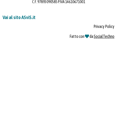
C.F. 97893090585 P.IVA 14610671001
Vai al sito ASviS.it
Privacy Policy
Fatto con
da
SocialTechno