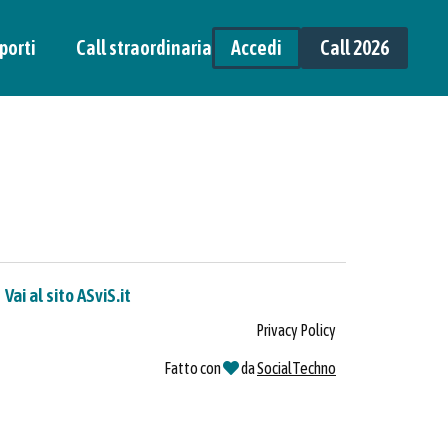
porti
Call straordinaria
Accedi
Call 2026
Vai al sito ASviS.it
Privacy Policy
Fatto con
da
SocialTechno