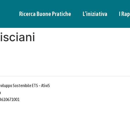
Ricerca Buone Pratiche
L’iniziativa
I Rap
isciani
Sviluppo Sostenibile ETS – ASviS
a
 14610671001