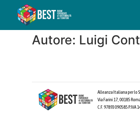
Autore:
Luigi Cont
Alleanza Italiana per lo 
Via Farini 17, 00185 Rom
C.F. 97893090585 P.IVA