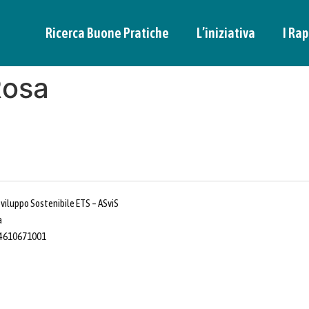
Ricerca Buone Pratiche
L’iniziativa
I Rap
Rosa
Sviluppo Sostenibile ETS – ASviS
a
 14610671001