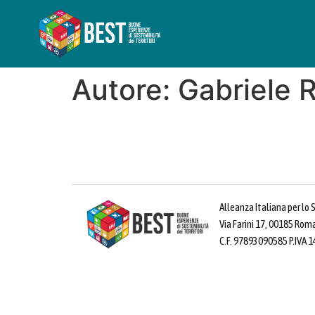
Autore:
Gabriele 
Alleanza Italiana per lo 
Via Farini 17, 00185 Rom
C.F. 97893090585 P.IVA