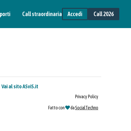
porti
Call straordinaria
Accedi
Call 2026
Vai al sito ASviS.it
Privacy Policy
Fatto con
da
SocialTechno