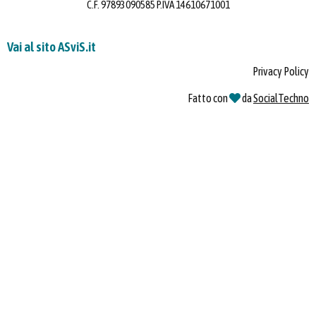
C.F. 97893090585 P.IVA 14610671001
Vai al sito ASviS.it
Privacy Policy
Fatto con
da
SocialTechno