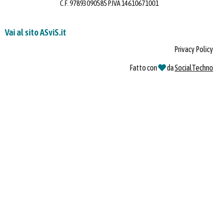
C.F. 97893090585 P.IVA 14610671001
Vai al sito ASviS.it
Privacy Policy
Fatto con
da
SocialTechno