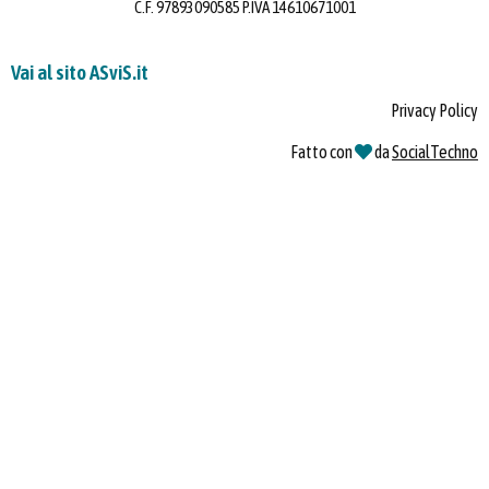
C.F. 97893090585 P.IVA 14610671001
Vai al sito ASviS.it
Privacy Policy
Fatto con
da
SocialTechno