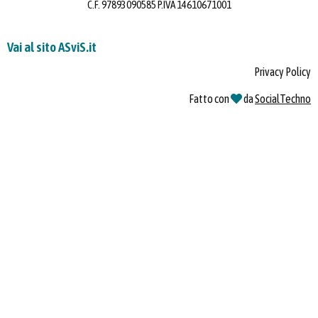
C.F. 97893090585 P.IVA 14610671001
Vai al sito ASviS.it
Privacy Policy
Fatto con
da
SocialTechno