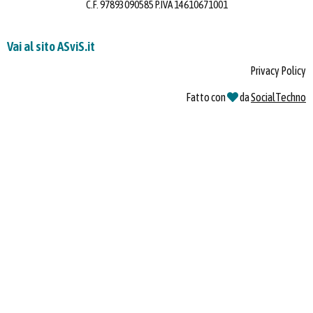
C.F. 97893090585 P.IVA 14610671001
Vai al sito ASviS.it
Privacy Policy
Fatto con
da
SocialTechno