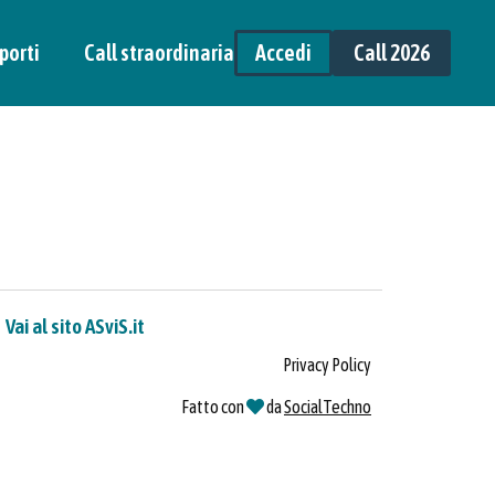
porti
Call straordinaria
Accedi
Call 2026
Vai al sito ASviS.it
Privacy Policy
Fatto con
da
SocialTechno