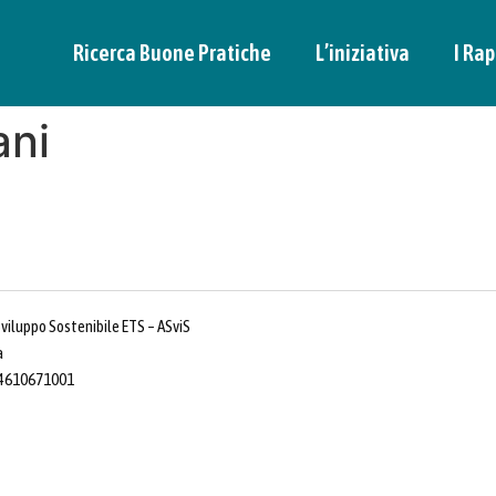
Ricerca Buone Pratiche
L’iniziativa
I Rap
ani
Sviluppo Sostenibile ETS – ASviS
a
 14610671001