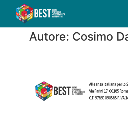
Autore:
Cosimo D
Alleanza Italiana per lo 
Via Farini 17, 00185 Rom
C.F. 97893090585 P.IVA