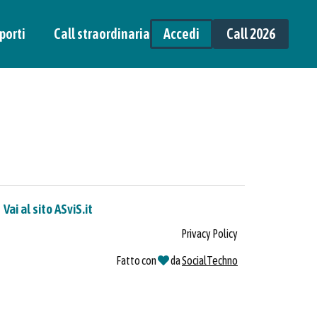
porti
Call straordinaria
Accedi
Call 2026
Vai al sito ASviS.it
Privacy Policy
Fatto con
da
SocialTechno