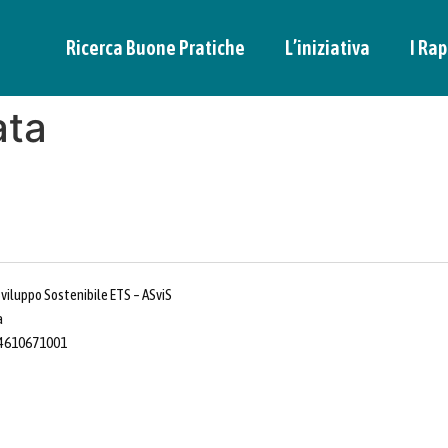
Ricerca Buone Pratiche
L’iniziativa
I Rap
ata
Sviluppo Sostenibile ETS – ASviS
a
 14610671001