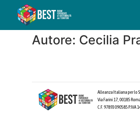
Autore:
Cecilia Pr
Alleanza Italiana per lo 
Via Farini 17, 00185 Rom
C.F. 97893090585 P.IVA