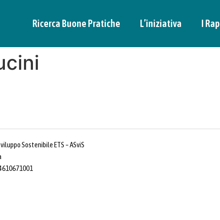
Ricerca Buone Pratiche
L’iniziativa
I Rap
ucini
Sviluppo Sostenibile ETS – ASviS
a
 14610671001