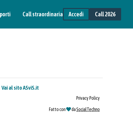
porti
Call straordinaria
Accedi
Call 2026
Vai al sito ASviS.it
Privacy Policy
Fatto con
da
SocialTechno