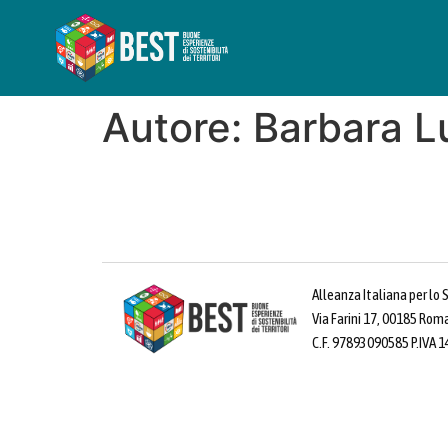
Autore:
Barbara L
Alleanza Italiana per lo 
Via Farini 17, 00185 Rom
C.F. 97893090585 P.IVA