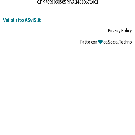
C.F. 97893090585 P.IVA 14610671001
Vai al sito ASviS.it
Privacy Policy
Fatto con
da
SocialTechno