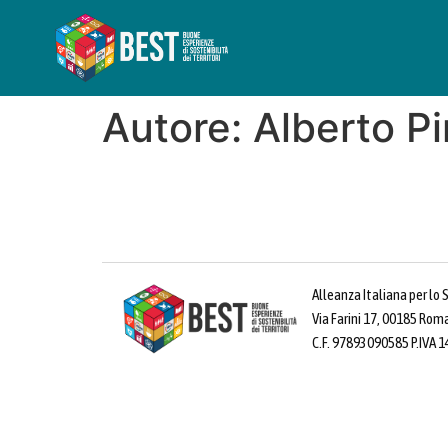
Autore:
Alberto Pi
Alleanza Italiana per lo 
Via Farini 17, 00185 Rom
C.F. 97893090585 P.IVA