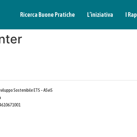
Ricerca Buone Pratiche
L’iniziativa
I Rap
nter
Sviluppo Sostenibile ETS – ASviS
a
 14610671001