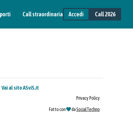
porti
Call straordinaria
Accedi
Call 2026
Vai al sito ASviS.it
Privacy Policy
Fatto con
da
SocialTechno