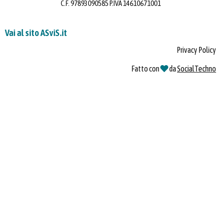
C.F. 97893090585 P.IVA 14610671001
Vai al sito ASviS.it
Privacy Policy
Fatto con
da
SocialTechno